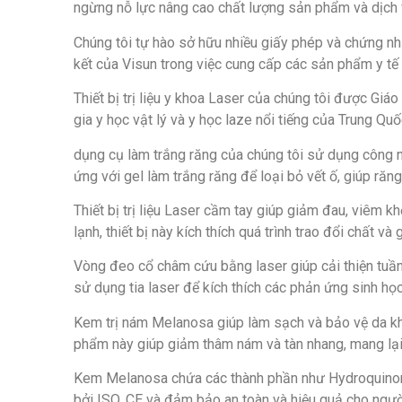
ngừng nỗ lực nâng cao chất lượng sản phẩm và dịch 
Chúng tôi tự hào sở hữu nhiều giấy phép và chứng nh
kết của Visun trong việc cung cấp các sản phẩm y tế
Thiết bị trị liệu y khoa Laser của chúng tôi được Gi
gia y học vật lý và y học laze nổi tiếng của Trung Qu
dụng cụ làm trắng răng của chúng tôi sử dụng công 
ứng với gel làm trắng răng để loại bỏ vết ố, giúp ră
Thiết bị trị liệu Laser cầm tay giúp giảm đau, viêm k
lạnh, thiết bị này kích thích quá trình trao đổi chất và
Vòng đeo cổ châm cứu bằng laser giúp cải thiện tuần
sử dụng tia laser để kích thích các phản ứng sinh học
Kem trị nám Melanosa giúp làm sạch và bảo vệ da kh
phẩm này giúp giảm thâm nám và tàn nhang, mang lại
Kem Melanosa chứa các thành phần như Hydroquinon
bởi ISO, CE và đảm bảo an toàn và hiệu quả cho ngư