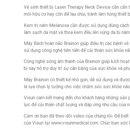
Vệ sinh thiết bị Laser Therapy Neck Device cần cẩ
môi hữu cơ hay cồn để lau chùi, tránh làm hỏng thiết b
Kem trị nám Melanosa cần được sử dụng đúng cách để
làm sạch da mặt và thoa kem đều lên vùng da bị nám
Máy Bách hoàn não Brainon giúp điều trị các bệnh về 
sử dụng công nghệ tiên tiến để cải thiện sức khỏe nã
Công nghệ sóng âm thanh của Brainon giúp kích hoạt t
bị này hỗ trợ duy trì sự cân bằng của sức khỏe và ph
Máy Brainon có thiết kế nhỏ gọn, dễ sử dụng và được
là lựa chọn lý tưởng cho việc chăm sóc sức khỏe não
Visun cam kết mang đến cho khách hàng những sản phẩ
lực để cải thiện chất lượng và đáp ứng nhu cầu của 
Cảm ơn bạn đã theo dõi video của chúng tôi. Để biết t
của Visun tại www.visunmedical.com. Chúc bạn sức 