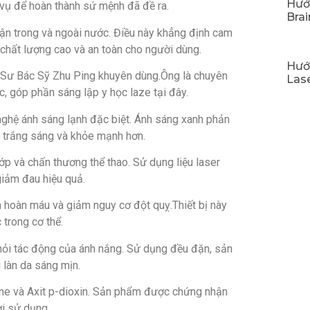
Hướ
vụ để hoàn thành sứ mệnh đã đề ra.
Bra
ận trong và ngoài nước. Điều này khẳng định cam
 chất lượng cao và an toàn cho người dùng.
Hướ
áo Sư Bác Sỹ Zhu Ping khuyên dùng.Ông là chuyên
Las
ốc, góp phần sáng lập y học laze tại đây.
nghệ ánh sáng lạnh đặc biệt. Ánh sáng xanh phản
ng trắng sáng và khỏe mạnh hơn.
hớp và chấn thương thể thao. Sử dụng liệu laser
 giảm đau hiệu quả.
 hoàn máu và giảm nguy cơ đột quỵ.Thiết bị này
 trong cơ thể.
ỏi tác động của ánh nắng. Sử dụng đều đặn, sản
 làn da sáng mịn.
e và Axit p-dioxin. Sản phẩm được chứng nhận
ời sử dụng.