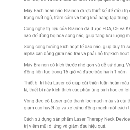
Máy Bách hoàn não Brainon được thiết kế để điều trị c
trạng mất ngủ, trầm cảm và tăng khả năng tập trung.
Công nghệ trị liệu của Brainon đã được FDA, CE và K
não để đồng bộ hóa sóng não, giúp tăng lưu lượng má
Sóng cộng hưởng kích hoạt tế bào não, giúp duy trì 
alpha cân bằng giữa não trái và phải, hỗ trợ kích hoạt
Máy Brainon có kích thước nhỏ gọn và dễ sử dụng. Với
động liên tục trong 16 giờ và được bảo hành 1 năm.
Thiết bị trị liệu Laser cổ giúp cải thiện tuần hoàn m
lá, thiết bị này kích thích các phản ứng sinh học có lợ
Vòng đeo cổ Laser giúp thanh lọc mạch máu và cải thi
giảm cao huyết áp và xơ cứng động mạch một cách t
Cách sử dụng sản phẩm Laser Therapy Neck Device rất
trị viêm mũi dị ứng và giảm đau hiệu quả.