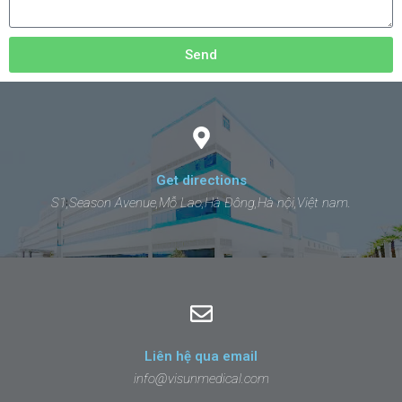
Send
Get directions
S1,Season Avenue,Mỗ Lao,Hà Đông,Hà nội,Việt nam.
Liên hệ qua email
info@visunmedical.com